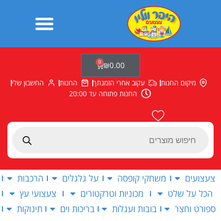
ילוג
תוכן
0
עגלת
₪
0.00
קניות
מיקום החנות
עקוב אחרי הזמנתך
החנות
החשבון שלי
החנות פתוחה עד 20:00
Products
search
צעצועים
משחקי קופסה
על גלגלים
הרכבות
הכל על שלט
מכוניות וטרקטורים
צעצועי עץ
ספורט וחצר
בובות ועגלות
בריכות וים
תינוקות