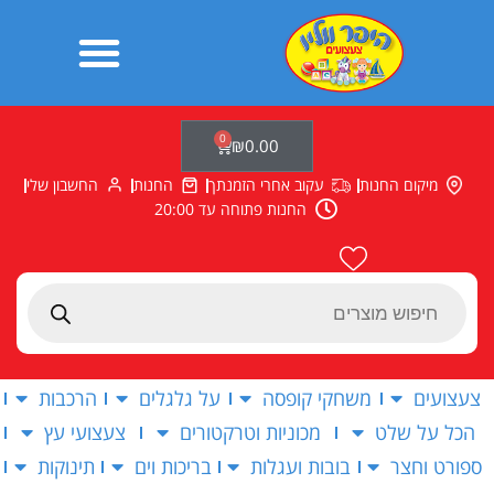
ילוג
תוכן
0
עגלת
₪
0.00
קניות
מיקום החנות
עקוב אחרי הזמנתך
החנות
החשבון שלי
החנות פתוחה עד 20:00
Products
search
צעצועים
משחקי קופסה
על גלגלים
הרכבות
הכל על שלט
מכוניות וטרקטורים
צעצועי עץ
ספורט וחצר
בובות ועגלות
בריכות וים
תינוקות