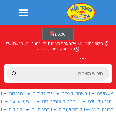
ילוג
תוכן
0
עגלת
₪
0.00
קניות
מיקום החנות
עקוב אחרי הזמנתך
החנות
החשבון שלי
החנות פתוחה עד 20:00
Products
search
צעצועים
משחקי קופסה
על גלגלים
הרכבות
הכל על שלט
מכוניות וטרקטורים
צעצועי עץ
ספורט וחצר
בובות ועגלות
בריכות וים
תינוקות