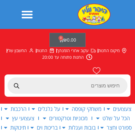
ילוג
תוכן
0
עגלת
₪
0.00
קניות
מיקום החנות
עקוב אחרי הזמנתך
החנות
החשבון שלי
החנות פתוחה עד 20:00
Products
search
צעצועים
משחקי קופסה
על גלגלים
הרכבות
הכל על שלט
מכוניות וטרקטורים
צעצועי עץ
ספורט וחצר
בובות ועגלות
בריכות וים
תינוקות