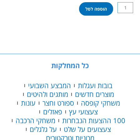
כמות
הוספה לסל
של
באגי
דריפט
חשמלי
ממונע
לילדים
12
וולט
כל המחלקות
אדום
בובות ועגלות
המבצע השבועי
מוצרים חדשים
מותגים ולהיטים
משחקי קופסה
ספורט וחצר
עונות
צעצועי עץ
פאזלים
100 ההצעות הנבחרות
משחקי הרכבה
צעצועים על שלט
על גלגלים
מכוניות וטרקטורים