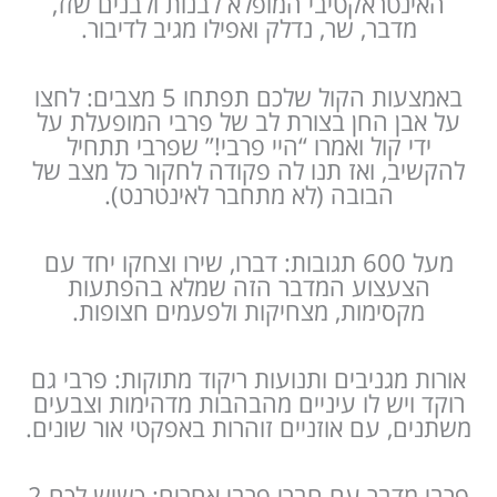
האינטראקטיבי המופלא לבנות ולבנים שזז,
מדבר, שר, נדלק ואפילו מגיב לדיבור.
באמצעות הקול שלכם תפתחו 5 מצבים: לחצו
על אבן החן בצורת לב של פרבי המופעלת על
ידי קול ואמרו “היי פרבי!” שפרבי תתחיל
להקשיב, ואז תנו לה פקודה לחקור כל מצב של
הבובה (לא מתחבר לאינטרנט).
מעל 600 תגובות: דברו, שירו וצחקו יחד עם
הצעצוע המדבר הזה שמלא בהפתעות
מקסימות, מצחיקות ולפעמים חצופות.
אורות מגניבים ותנועות ריקוד מתוקות: פרבי גם
רוקד ויש לו עיניים מהבהבות מדהימות וצבעים
משתנים, עם אוזניים זוהרות באפקטי אור שונים.
פרבי מדבר עם חברי פרבי אחרים: כשיש לכם 2