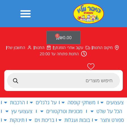
ילוג
תוכן
0
עגלת
₪
0.00
קניות
מיקום החנות
עקוב אחרי הזמנתך
החנות
החשבון שלי
החנות פתוחה עד 20:00
Products
search
צעצועים
משחקי קופסה
על גלגלים
הרכבות
הכל על שלט
מכוניות וטרקטורים
צעצועי עץ
ספורט וחצר
בובות ועגלות
בריכות וים
תינוקות