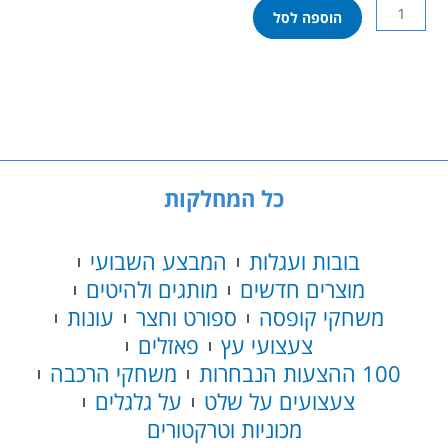
כמות
הוספה לסל
של
ביטסי
BITZEE
הלהיט
הגדול
-
דיסני
כל המחלקות
בובות ועגלות
המבצע השבועי
מוצרים חדשים
מותגים ולהיטים
משחקי קופסה
ספורט וחצר
עונות
צעצועי עץ
פאזלים
100 ההצעות הנבחרות
משחקי הרכבה
צעצועים על שלט
על גלגלים
מכוניות וטרקטורים