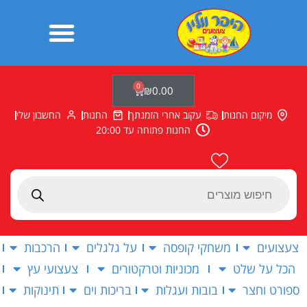
ילוג
תוכן
0
עגלת
₪
0.00
קניות
מיקום החנות
עקוב אחרי הזמנתך
החנות
החשבון שלי
החנות פתוחה עד 20:00
Products
search
צעצועים
משחקי קופסה
על גלגלים
הרכבות
הכל על שלט
מכוניות וטרקטורים
צעצועי עץ
ספורט וחצר
בובות ועגלות
בריכות וים
תינוקות