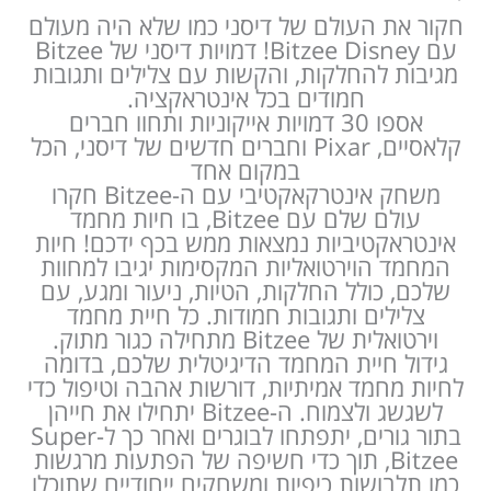
חקור את העולם של דיסני כמו שלא היה מעולם
עם Bitzee Disney! דמויות דיסני של Bitzee
מגיבות להחלקות, והקשות עם צלילים ותגובות
חמודים בכל אינטראקציה.
אספו 30 דמויות אייקוניות ותחוו חברים
קלאסיים, Pixar וחברים חדשים של דיסני, הכל
במקום אחד
משחק אינטרקאקטיבי עם ה-Bitzee חקרו
עולם שלם עם Bitzee, בו חיות מחמד
אינטראקטיביות נמצאות ממש בכף ידכם! חיות
המחמד הוירטואליות המקסימות יגיבו למחוות
שלכם, כולל החלקות, הטיות, ניעור ומגע, עם
צלילים ותגובות חמודות. כל חיית מחמד
וירטואלית של Bitzee מתחילה כגור מתוק.
גידול חיית המחמד הדיגיטלית שלכם, בדומה
לחיות מחמד אמיתיות, דורשות אהבה וטיפול כדי
לשגשג ולצמוח. ה-Bitzee יתחילו את חייהן
בתור גורים, יתפתחו לבוגרים ואחר כך ל-Super
Bitzee, תוך כדי חשיפה של הפתעות מרגשות
כמו תלבושות כיפיות ומשחקים ייחודיים שתוכלו