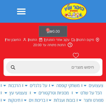
ילוג
תוכן
0
עגלת
₪
0.00
קניות
מיקום החנות
עקוב אחרי הזמנתך
החנות
החשבון שלי
החנות פתוחה עד 20:00
Products
search
צעצועים
משחקי קופסה
על גלגלים
הרכבות
הכל על שלט
מכוניות וטרקטורים
צעצועי עץ
ספורט וחצר
בובות ועגלות
בריכות וים
תינוקות