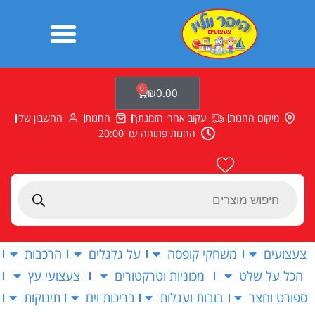
ילוג
תוכן
0
עגלת
₪
0.00
קניות
מיקום החנות
עקוב אחרי הזמנתך
החנות
החשבון שלי
החנות פתוחה עד 20:00
Products
search
צעצועים
משחקי קופסה
על גלגלים
הרכבות
הכל על שלט
מכוניות וטרקטורים
צעצועי עץ
ספורט וחצר
בובות ועגלות
בריכות וים
תינוקות