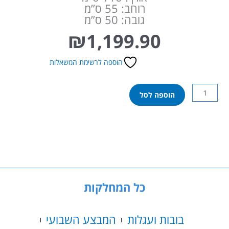
רוחב: 55 ס”מ
גובה: 50 ס”מ
₪
1,199.90
הוספה לרשימת המשאלות
כמות
הוספה לסל
של
ג’יפ
אאודי
Q8
ממונע
לילדים
עם
שלט
כל המחלקות
וגלגלי
גומי
אמיתיים
בובות ועגלות
המבצע השבועי
12