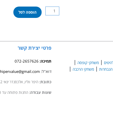
כמות
הוספה לסל
של
הך
פטיש
מעץ
פרטי יצירת קשר
תמיכה:
072-2657626
היטים
משחקי קופסה
משחקי הרכבה
דוא”ל:
hipervalue@gmail.com
כתובת:
היפר ווליו, אלכסנדר ינאי 2 סגולה
שעות עבודה:
החנות פתוחה עד 20:00