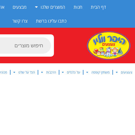
ילוג
דף הבית
חנות
המוצרים שלנו
מבצעים
אוד
תוכן
כתבו עלינו ברשת
צרו קשר
Products
search
צעצועים
משחקי קופסה
על גלגלים
הרכבות
הכל על שלט
מכוניו