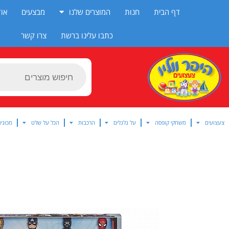
ילוג
דף הבית
חנות
המוצרים שלנו
מבצעים
אוד
תוכן
כתבו עלינו ברשת
צרו קשר
Products
search
צעצועים
משחקי קופסה
על גלגלים
הרכבות
הכל על שלט
מכוניו