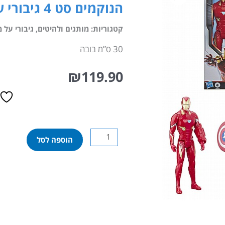
הנוקמים סט 4 גיבורי על
קטגוריות:
מותגים ולהיטים
,
גיבורי על מ
30 ס”מ בובה
₪
119.90
כמות
הוספה לסל
של
הנוקמים
סט
4
גיבורי
על