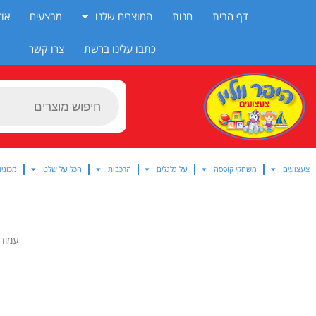
ילוג
דף הבית
חנות
המוצרים שלנו
מבצעים
אוד
תוכן
כתבו עלינו ברשת
צרו קשר
Products
search
צעצועים
משחקי קופסה
על גלגלים
הרכבות
הכל על שלט
מכוניו
עמוד 