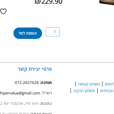
₪
229.90
כמות
הוספה לסל
של
לגו
הארי
פוטר
-
ביתן
פרטי יצירת קשר
הסירות
של
תמיכה:
072-2657626
היטים
משחקי קופסה
טירת
משחקי הרכבה
הוגוורטס
דוא”ל:
hipervalue@gmail.com
76426
כתובת:
היפר ווליו, אלכסנדר ינאי 2 סגולה
שעות עבודה:
החנות פתוחה עד 20:00