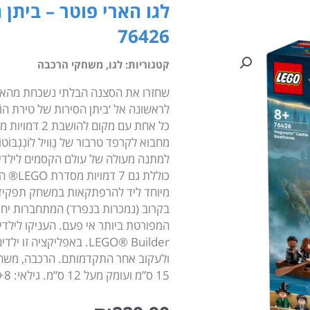
לגו הארי פוטר – ביתן 
76426
קטגוריות:
לגו
,
משחקי הרכבה
שחזרו את הסצנה הבלתי נשכחת מהארי 
כל אחת עם מקו
כוללת 
מיוחד ליד להרפתקאות במשחק תפקידים
המפורטת ביותר אי פעם. העניקו לילד
LEGO® Builder. באפליקצ
15 ס”מ ועומק מעל 12 ס”מ. גילאי: 8+ / מידות: 26.2X19.1X7.2 ס”מ / מס’ חלקים: 350