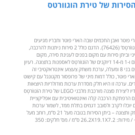
הסירות של טירת הוגוורטס
פוטר ואבן החכמים שבה הארי פוטר וחבריו מגיעים
לראשונה אל ‘ביתן הסירות של טירת הוֹגווֹרטְס’ (76426). הדגם כולל 2 סירות ניתנות להרכבה,
ם להושבת 2 דמויות מיני וביתן סירות עם מקום בפנים לעגינת סירה, מקום
מחבוא לקרפד טרבור של נֶוִויל לוֹנְגְבּוֹטוֹם ו-1 מ-14 דיוקנים של הוֹגווֹרטְס לאספנות בתצוגה. רעיון
למתנה מעולה של עולם הקסמים לילדים בני 8 ומעלה, ערכת משחק צעצוע אינטראקטיבי זה
גם 7 דמויות מסדרת LEGO® הארי פוטר, כולל דמות מיני של פרופסור מקגונגל עם קישוט
. ערכה זו היא חלק מסדרת ערכות מודולריות היוצאות
בקרוב (נמכרות בנפרד) המתחברות יחדיו ליצירת סצנה מורכבת מלבני LEGO של טירת הוֹגווֹרטְס
ים הרפתקת הרכבה קלה ואינטואיטיבית עם אפליקציית
יה זו ילדים יוכלו לקרב ולסובב דגמים בתלת ממד, לשמור ערכות
ולעקוב אחר התקדמותם. הרכבה, משחק ותצוגה – ביתן הסירות בגובה מעל 21 ס”מ, רוחב מעל