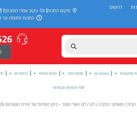
ות
דרושים
מיקום החנות
עקוב אחרי הזמנתך
החנות פתוחה עד 20:00
626
0
ת וטרקטורים
צעצועי עץ
ספורט וחצר
בובות ועגלות
בריכות וים
תינ
100 ההצעות הנבחרות
הבית
/
משחקי הרכבה
/
לגו
/ לגו הארי פוטר – ביתן הסירות של טירת הוגוורטס 76426