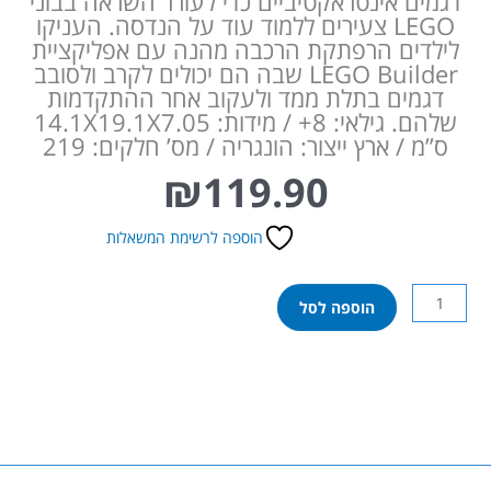
דגמים אינטראקטיביים כדי לעורר השראה בבוני
LEGO צעירים ללמוד עוד על הנדסה. העניקו
לילדים הרפתקת הרכבה מהנה עם אפליקציית
LEGO Builder שבה הם יכולים לקרב ולסובב
דגמים בתלת ממד ולעקוב אחר ההתקדמות
שלהם. גילאי: 8+ / מידות: 14.1X19.1X7.05
ס”מ / ארץ ייצור: הונגריה / מס’ חלקים: 219
₪
119.90
הוספה לרשימת המשאלות
כמות
הוספה לסל
של
לגו
טכני
-
באגי
מרוצי
שטח
42164