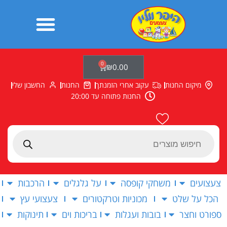
ילוג
תוכן
0
עגלת
₪
0.00
קניות
מיקום החנות
עקוב אחרי הזמנתך
החנות
החשבון שלי
החנות פתוחה עד 20:00
Products
search
צעצועים
משחקי קופסה
על גלגלים
הרכבות
הכל על שלט
מכוניות וטרקטורים
צעצועי עץ
ספורט וחצר
בובות ועגלות
בריכות וים
תינוקות