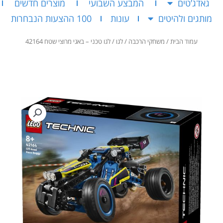
גאדג’טים
המבצע השבועי
מוצרים חדשים
מותגים ולהיטים
עונות
100 ההצעות הנבחרות
עמוד הבית
/
משחקי הרכבה
/
לגו
/ לגו טכני – באגי מרוצי שטח 42164