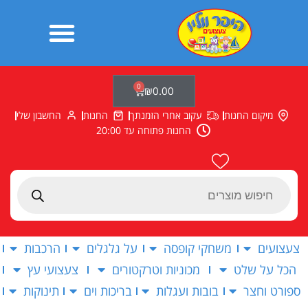
ילוג
תוכן
0
עגלת
₪
0.00
קניות
מיקום החנות
עקוב אחרי הזמנתך
החנות
החשבון שלי
החנות פתוחה עד 20:00
Products
search
צעצועים
משחקי קופסה
על גלגלים
הרכבות
הכל על שלט
מכוניות וטרקטורים
צעצועי עץ
ספורט וחצר
בובות ועגלות
בריכות וים
תינוקות