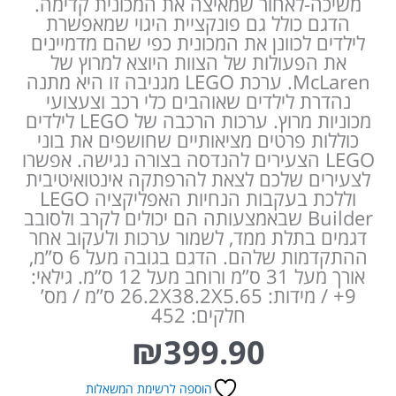
משיכה-לאחור שמאיצה את המכונית קדימה.
הדגם כולל גם פונקציית היגוי שמאפשרת
לילדים לכוונן את המכונית כפי שהם מדמיינים
את הפעולות של הצוות היוצא למרוץ של
McLaren. ערכת LEGO מגניבה זו היא מתנה
נהדרת לילדים שאוהבים כלי רכב וצעצועי
מכוניות מרוץ. ערכות הרכבה של LEGO לילדים
כוללות פרטים מציאותיים שחושפים את בוני
LEGO הצעירים להנדסה בצורה נגישה. אפשרו
לצעירים שלכם לצאת להרפתקה אינטואיטיבית
וללכת בעקבות הנחיות האפליקציה LEGO
Builder שבאמצעותה הם יכולים לקרב ולסובב
דגמים בתלת ממד, לשמור ערכות ולעקוב אחר
ההתקדמות שלהם. הדגם בגובה מעל 6 ס”מ,
אורך מעל 31 ס”מ ורוחב מעל 12 ס”מ. גילאי:
9+ / מידות: 26.2X38.2X5.65 ס”מ / מס’
חלקים: 452
₪
399.90
הוספה לרשימת המשאלות