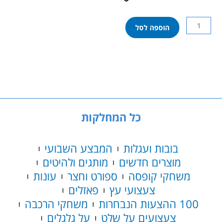
כמות
הוספה לסל
של
לגו
טכני
-
מכונית
מרוץ
מקלארן
פורמולה
כל המחלקות
42169
בובות ועגלות
המבצע השבועי
מוצרים חדשים
מותגים ולהיטים
משחקי קופסה
ספורט וחצר
עונות
צעצועי עץ
פאזלים
100 ההצעות הנבחרות
משחקי הרכבה
צעצועים על שלט
על גלגלים