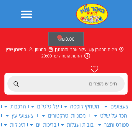
ילוג
תוכן
0
עגלת
₪
0.00
קניות
מיקום החנות
עקוב אחרי הזמנתך
החנות
החשבון שלי
החנות פתוחה עד 20:00
Products
search
צעצועים
משחקי קופסה
על גלגלים
הרכבות
הכל על שלט
מכוניות וטרקטורים
צעצועי עץ
ספורט וחצר
בובות ועגלות
בריכות וים
תינוקות