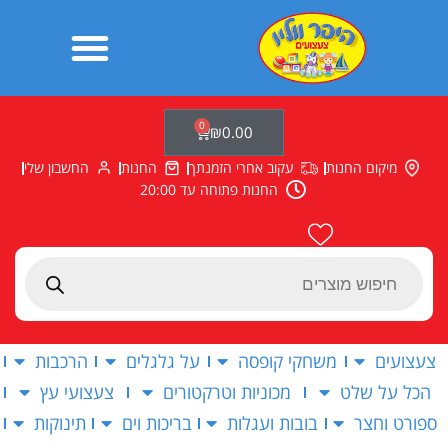
ילוג
תוכן
0
עגלת
₪
0.00
קניות
מיקום החנות
עקוב אחרי הזמנתך
החנות
החשבון שלי
החנות פתוחה עד 20:00
Products
search
צעצועים
משחקי קופסה
על גלגלים
הרכבות
הכל על שלט
מכוניות וטרקטורים
צעצועי עץ
ספורט וחצר
בובות ועגלות
בריכות וים
תינוקות