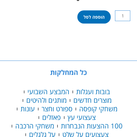
כמות
הוספה לסל
של
לגו
קלאסיק
-
קופסת
שמחה
יצירתית
11042
כל המחלקות
בובות ועגלות
המבצע השבועי
מוצרים חדשים
מותגים ולהיטים
משחקי קופסה
ספורט וחצר
עונות
צעצועי עץ
פאזלים
100 ההצעות הנבחרות
משחקי הרכבה
צעצועים על שלט
על גלגלים