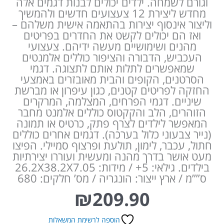
וגורם לשמחה. ילדים יכולים לבנות דגמים אלה
מחדש ליצירת 12 צעצועים חדשים ולהמשיך
וליצור אינסוף יצירות בהתאמה אישית משלהם –
ואז הם יכולים לקשט את החדרים בפריטים
מהנים ושימושיים מעשה ידיהם. צעצועי
העכביש, הדבורה והציפור כוללים אלמנטים
שמאפשרים לתלות אותם לתצוגה. דגמי
הסרטנים, הקופים והבית מאובזרים באמצעי
החזקה לפריטים קטנים, כגון עיפרון או מברשת
שיניים. דגמי הפרחים, המצלמה, המרקרים
הזוהרים, הלב והקקטוס כוללים אלמנט מחבר
המאפשר לילדים לצרף פתק, כרטיס או תמונה
(נייר צבעוני כלול בערכה). דגמים אחרים כוללים
חתול, עכבר, לימון, תולעת ופרצוף סמיילי. הפיצו
מעט אושר בדרך מהנה ומעשית ועוררו יצירתיות
בילדים. גילאי: 5+ / מידות: 26.2X38.2X7.05
ס””מ / ארץ ייצור: הונגריה / מס’ חלקים: 680
₪
209.90
הוספה לרשימת המשאלות