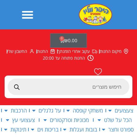
ילוג
תוכן
0
עגלת
₪
0.00
קניות
מיקום החנות
עקוב אחרי הזמנתך
החנות
החשבון שלי
החנות פתוחה עד 20:00
Products
search
צעצועים
משחקי קופסה
על גלגלים
הרכבות
הכל על שלט
מכוניות וטרקטורים
צעצועי עץ
ספורט וחצר
בובות ועגלות
בריכות וים
תינוקות