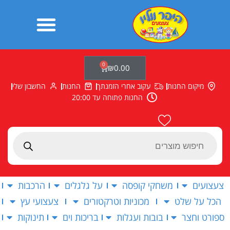
ילוג
תוכן
0
עגלת
₪
0.00
קניות
מיקום החנות
עקוב אחרי הזמנתך
החנות
החשבון שלי
החנות פתוחה עד 20:00
Products
search
צעצועים
משחקי קופסה
על גלגלים
הרכבות
הכל על שלט
מכוניות וטרקטורים
צעצועי עץ
ספורט וחצר
בובות ועגלות
בריכות וים
תינוקות