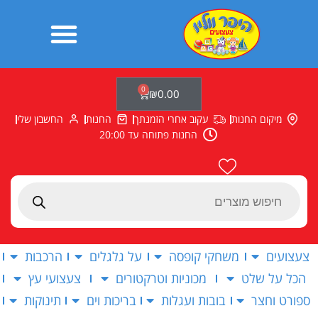
ילוג
תוכן
0
עגלת
₪
0.00
קניות
מיקום החנות
עקוב אחרי הזמנתך
החנות
החשבון שלי
החנות פתוחה עד 20:00
Products
search
צעצועים
משחקי קופסה
על גלגלים
הרכבות
הכל על שלט
מכוניות וטרקטורים
צעצועי עץ
ספורט וחצר
בובות ועגלות
בריכות וים
תינוקות