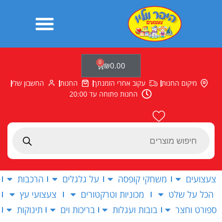
ילוג
תוכן
0
עגלת
₪
0.00
קניות
מיקום החנות
עקוב אחרי הזמנתך
החנות
החשבון שלי
החנות פתוחה עד 20:00
Products
search
צעצועים
משחקי קופסה
על גלגלים
הרכבות
הכל על שלט
מכוניות וטרקטורים
צעצועי עץ
ספורט וחצר
בובות ועגלות
בריכות וים
תינוקות