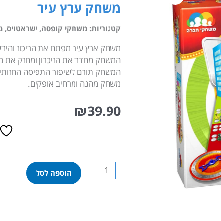
משחק ערץ עיר
קטגוריות:
משחקי קופסה
,
ישראטויס
,
מ
משחק ארץ עיר מפתח את הריכוז והידע
המשחק מחדד את הזיכרון ומחזק את מי
המשחק תורם לשיפור התפיסה החזותית 
משחק מהנה ומרחיב אופקים.
₪
39.90
כמות
הוספה לסל
של
משחק
ערץ
עיר