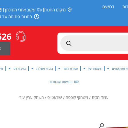
ות
דרושים
מיקום החנות
עקוב אחרי הזמנתך
החנות פתוחה עד 20:00
626
0
ת וטרקטורים
צעצועי עץ
ספורט וחצר
בובות ועגלות
בריכות וים
תינ
100 ההצעות הנבחרות
עמוד הבית
/
משחקי קופסה
/
ישראטויס
/ משחק ערץ עיר