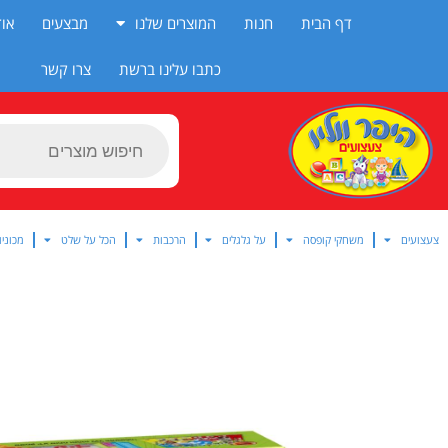
ילוג
דף הבית
חנות
המוצרים שלנו
מבצעים
אוד
תוכן
כתבו עלינו ברשת
צרו קשר
Products
search
צעצועים
משחקי קופסה
על גלגלים
הרכבות
הכל על שלט
מכוניו