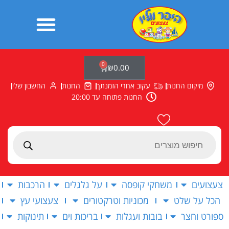
ילוג
תוכן
0
עגלת
₪
0.00
קניות
מיקום החנות
עקוב אחרי הזמנתך
החנות
החשבון שלי
החנות פתוחה עד 20:00
Products
search
צעצועים
משחקי קופסה
על גלגלים
הרכבות
הכל על שלט
מכוניות וטרקטורים
צעצועי עץ
ספורט וחצר
בובות ועגלות
בריכות וים
תינוקות