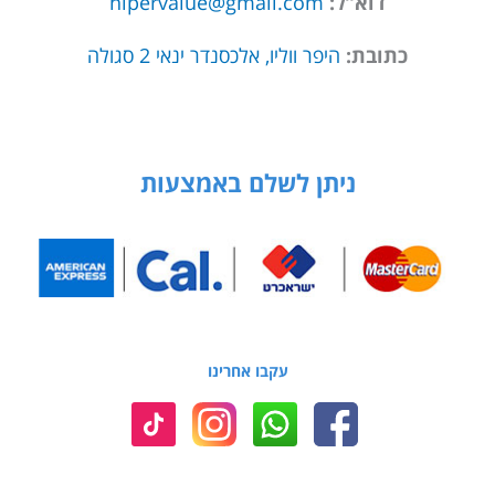
דוא”ל:
hipervalue@gmail.com
כתובת:
היפר ווליו, אלכסנדר ינאי 2 סגולה
ניתן לשלם באמצעות
עקבו אחרינו