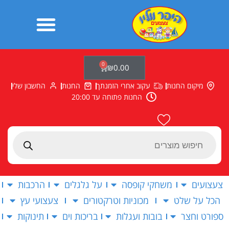
ילוג
תוכן
0
עגלת
₪
0.00
קניות
מיקום החנות
עקוב אחרי הזמנתך
החנות
החשבון שלי
החנות פתוחה עד 20:00
Products
search
צעצועים
משחקי קופסה
על גלגלים
הרכבות
הכל על שלט
מכוניות וטרקטורים
צעצועי עץ
ספורט וחצר
בובות ועגלות
בריכות וים
תינוקות