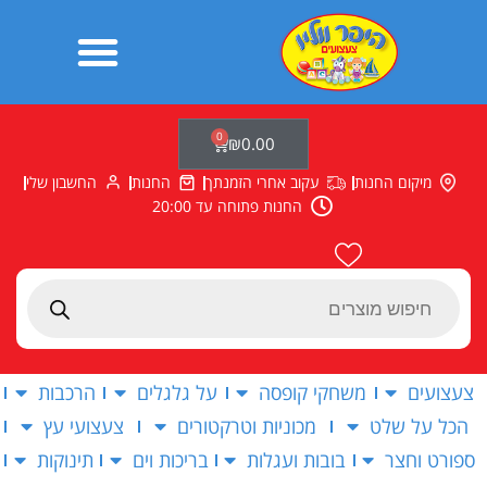
ילוג
תוכן
0
עגלת
₪
0.00
קניות
מיקום החנות
עקוב אחרי הזמנתך
החנות
החשבון שלי
החנות פתוחה עד 20:00
Products
search
צעצועים
משחקי קופסה
על גלגלים
הרכבות
הכל על שלט
מכוניות וטרקטורים
צעצועי עץ
ספורט וחצר
בובות ועגלות
בריכות וים
תינוקות