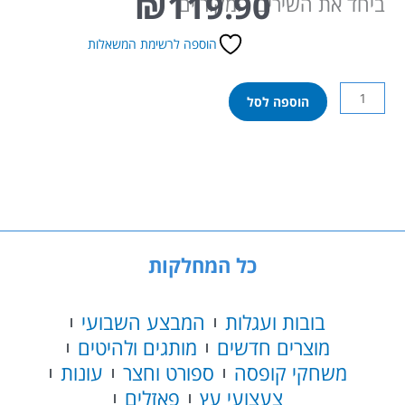
₪
119.90
ביחד את השירים המקוריים
הוספה לרשימת המשאלות
כמות
הוספה לסל
של
ספר
אינטראקטיבי
–
ברכבת
יושבת
ארנבת
כל המחלקות
בובות ועגלות
המבצע השבועי
מוצרים חדשים
מותגים ולהיטים
משחקי קופסה
ספורט וחצר
עונות
צעצועי עץ
פאזלים