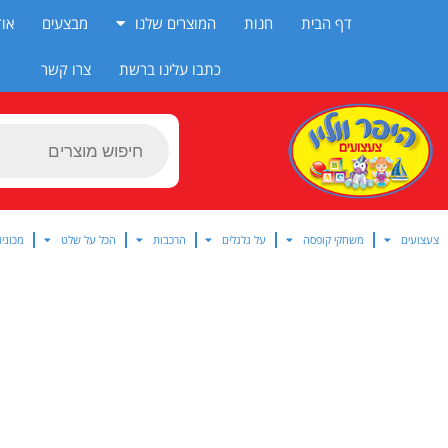
ילוג
דף הבית
חנות
המוצרים שלנו
מבצעים
אוד
תוכן
כתבו עלינו ברשת
צרו קשר
Products
search
צעצועים
משחקי קופסה
על גלגלים
הרכבות
הכל על שלט
מכוניו