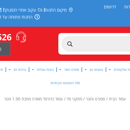
ות
דרושים
מיקום החנות
עקוב אחרי הזמנתך
החנות פתוחה עד 20:00
626
0
ת וטרקטורים
צעצועי עץ
ספורט וחצר
בובות ועגלות
בריכות וים
תינ
100 ההצעות הנבחרות
עמוד הבית
/
ספורט וחצר
/
מתקני סל
/ עמוד כדורסל מזוודה מתכת 1.90 מטר