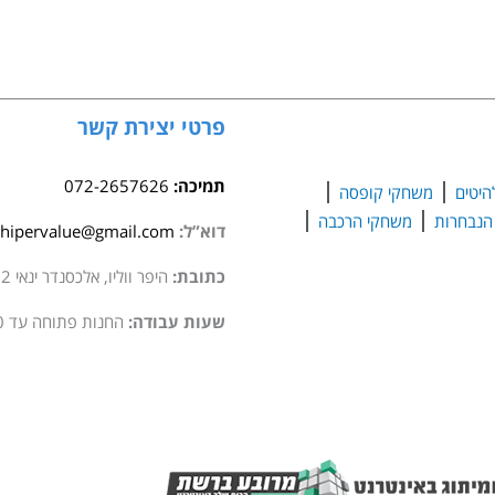
עמוד
כדורסל
מזוודה
מתכת
1.90
פרטי יצירת קשר
מטר
תמיכה:
072-2657626
היטים
משחקי קופסה
משחקי הרכבה
דוא”ל:
hipervalue@gmail.com
כתובת:
היפר ווליו, אלכסנדר ינאי 2 סגולה
שעות עבודה:
החנות פתוחה עד 20:00