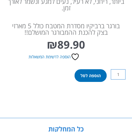
ביותר, ריחני, לא רעיל, נעים למגע ונשמר לאורך
זמן.
בורגר ברביקיו מסדרת המטבח כולל 5 מארזי
בצק להכנת ההמבורגר המושלם!!
₪
89.90
הוספה לרשימת המשאלות
כמות
הוספה לסל
של
פליידו
מסיבת
המבורגרים
משחקי
בצק
Play-
Doh
כל המחלקות