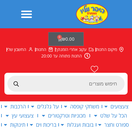
ילוג
תוכן
0
עגלת
₪
0.00
קניות
מיקום החנות
עקוב אחרי הזמנתך
החנות
החשבון שלי
החנות פתוחה עד 20:00
Products
search
צעצועים
משחקי קופסה
על גלגלים
הרכבות
הכל על שלט
מכוניות וטרקטורים
צעצועי עץ
ספורט וחצר
בובות ועגלות
בריכות וים
תינוקות