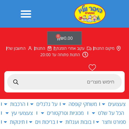
ילוג
תוכן
0
עגלת
₪
0.00
קניות
מיקום החנות
עקוב אחרי הזמנתך
החנות
החשבון שלי
החנות פתוחה עד 20:00
Products
search
צעצועים
משחקי קופסה
על גלגלים
הרכבות
הכל על שלט
מכוניות וטרקטורים
צעצועי עץ
ספורט וחצר
בובות ועגלות
בריכות וים
תינוקות