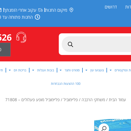
ות
דרושים
מיקום החנות
עקוב אחרי הזמנתך
החנות פתוחה עד 20:00
626
0
ת וטרקטורים
צעצועי עץ
ספורט וחצר
בובות ועגלות
בריכות וים
תינ
100 ההצעות הנבחרות
עמוד הבית
/
משחקי הרכבה
/
פליימוביל
/ פליימוביל מופע פעלולים – 71808