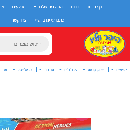
ילוג
דף הבית
חנות
המוצרים שלנו
מבצעים
אוד
תוכן
כתבו עלינו ברשת
צרו קשר
Products
search
צעצועים
משחקי קופסה
על גלגלים
הרכבות
הכל על שלט
מכוניו