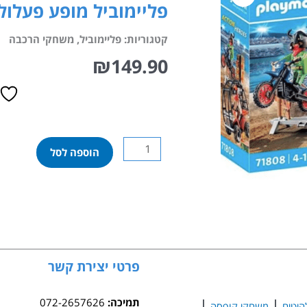
פליימוביל מופע פעלולים – 
קטגוריות:
פליימוביל
,
משחקי הרכבה
₪
149.90
כמות
הוספה לסל
של
פליימוביל
מופע
פעלולים
–
71808
פרטי יצירת קשר
תמיכה:
072-2657626
היטים
משחקי קופסה