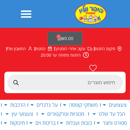
ילוג
תוכן
0
עגלת
₪
0.00
קניות
מיקום החנות
עקוב אחרי הזמנתך
החנות
החשבון שלי
החנות פתוחה עד 20:00
Products
search
צעצועים
משחקי קופסה
על גלגלים
הרכבות
הכל על שלט
מכוניות וטרקטורים
צעצועי עץ
ספורט וחצר
בובות ועגלות
בריכות וים
תינוקות