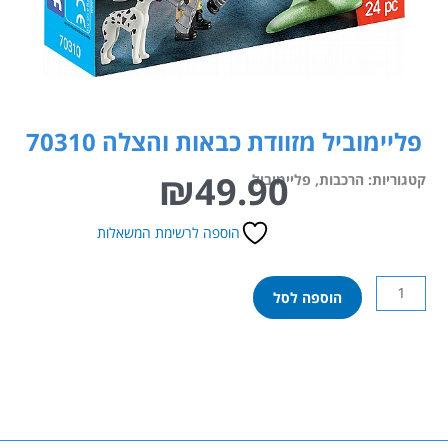
פליימוביל מזוודת כבאות והצלה 70310
₪
49.90
קטגוריות:
הרכבות
,
פליימוביל
הוספה לרשימת המשאלות
כמות
הוספה לסל
של
פליימוביל
מזוודת
כבאות
והצלה
70310