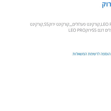
קורקינט מקצועי,קורקינט,לאו פרו,LEO PRO,קורקינט פעלולים,,,קורקינט ירוקS5,קורקינט
הוספה לרשימת המשאלות