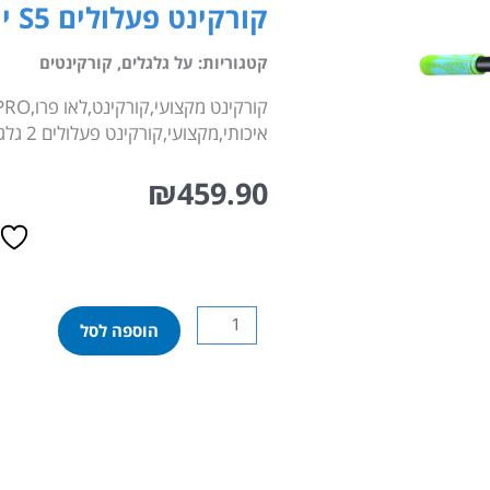
קורקינט פעלולים S5 ירוק
קטגוריות:
על גלגלים
,
קורקינטים
איכותי,מקצועי,קורקינט פעלולים 2 גלגלים דגם S5ירוקLEO PRO
₪
459.90
כמות
הוספה לסל
של
קורקינט
פעלולים
S5
ירוק