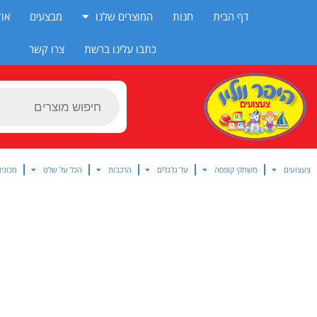
ילוג
דף הבית
חנות
המוצרים שלנו
מבצעים
אוד
תוכן
כתבו עלינו ברשת
צרו קשר
Products
search
צעצועים
משחקי קופסה
על גלגלים
הרכבות
הכל על שלט
מכוניו