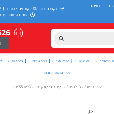
ות
דרושים
מיקום החנות
עקוב אחרי הזמנתך
החנות פתוחה עד 20:00
626
0
ת וטרקטורים
צעצועי עץ
ספורט וחצר
בובות ועגלות
בריכות וים
תינ
100 ההצעות הנבחרות
עמוד הבית
/
על גלגלים
/
קורקינטים
/ קורקינט פעלולים S5 ירוק