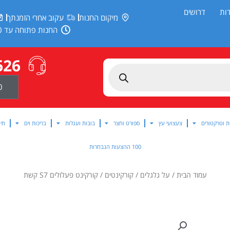
ות
דרושים
מיקום החנות
עקוב אחרי הזמנתך
החנות פתוחה עד 20:00
626
0
ת וטרקטורים
צעצועי עץ
ספורט וחצר
בובות ועגלות
בריכות וים
תינ
100 ההצעות הנבחרות
עמוד הבית
/
על גלגלים
/
קורקינטים
/ קורקינט פעלולים S7 קשת