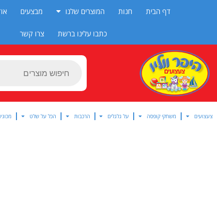
ילוג
דף הבית
חנות
המוצרים שלנו
מבצעים
אוד
תוכן
כתבו עלינו ברשת
צרו קשר
Products
search
צעצועים
משחקי קופסה
על גלגלים
הרכבות
הכל על שלט
מכוניו