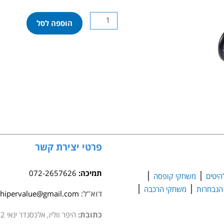
כמות
הוספה לסל
של
קורקינט
פעלולים
S7
קשת
פרטי יצירת קשר
תמיכה:
072-2657626
היטים
משחקי קופסה
משחקי הרכבה
דוא”ל:
hipervalue@gmail.com
כתובת:
היפר ווליו, אלכסנדר ינאי 2 סגולה