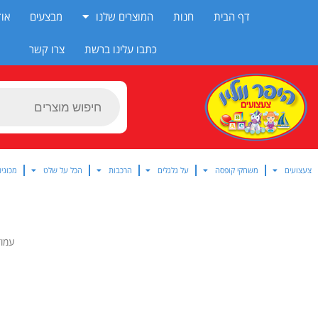
ילוג
דף הבית
חנות
המוצרים שלנו
מבצעים
אוד
תוכן
כתבו עלינו ברשת
צרו קשר
Products
search
צעצועים
משחקי קופסה
על גלגלים
הרכבות
הכל על שלט
מכוניו
עמוד