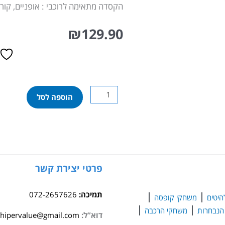
הקסדה מתאימה לרוכבי : אופניים, קורק
₪
129.90
כמות
הוספה לסל
של
קסדת
פעלולים
לילדים
LEO
PRO
פרטי יצירת קשר
מתכווננת
ובטיחותית
תמיכה:
072-2657626
היטים
משחקי קופסה
–
משחקי הרכבה
כחולה
דוא”ל:
hipervalue@gmail.com