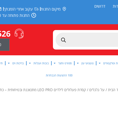
ות
דרושים
מיקום החנות
עקוב אחרי הזמנתך
החנות פתוחה עד 20:00
626
0
ת וטרקטורים
צעצועי עץ
ספורט וחצר
בובות ועגלות
בריכות וים
תינ
100 ההצעות הנבחרות
 הבית
/
על גלגלים
/ קסדת פעלולים לילדים LEO PRO מתכווננת ובטיחותית – כחולה