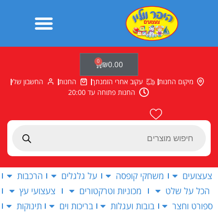
ילוג
תוכן
0
עגלת
₪
0.00
קניות
מיקום החנות
עקוב אחרי הזמנתך
החנות
החשבון שלי
החנות פתוחה עד 20:00
Products
search
צעצועים
משחקי קופסה
על גלגלים
הרכבות
הכל על שלט
מכוניות וטרקטורים
צעצועי עץ
ספורט וחצר
בובות ועגלות
בריכות וים
תינוקות