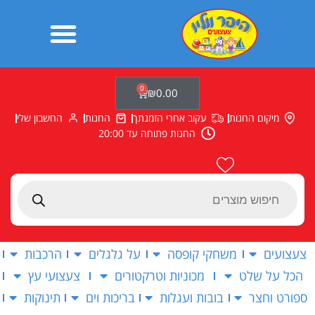
ילוג
תוכן
0
עגלת
₪
0.00
קניות
מיקום החנות
עקוב אחרי הזמנתך
החנות
החשבון שלי
החנות פתוחה עד 20:00
Products
search
צעצועים
משחקי קופסה
על גלגלים
הרכבות
הכל על שלט
מכוניות וטרקטורים
צעצועי עץ
ספורט וחצר
בובות ועגלות
בריכות וים
תינוקות