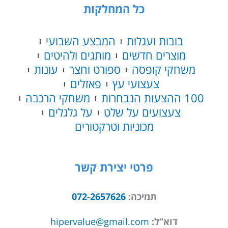
לילדים
כל המחלקות
עם
2
מושבים
בובות ועגלות
המבצע השבועי
שלט
מוצרים חדשים
מותגים ולהיטים
וגלגלי
משחקי קופסה
ספורט וחצר
עונות
גומי
אמיתיים
צעצועי עץ
פאזלים
12
100 ההצעות הנבחרות
משחקי הרכבה
וולט
צעצועים על שלט
על גלגלים
לבנה
מכוניות וטרקטורים
פרטי יצירת קשר
תמיכה:
072-2657626
דוא”ל:
hipervalue@gmail.com