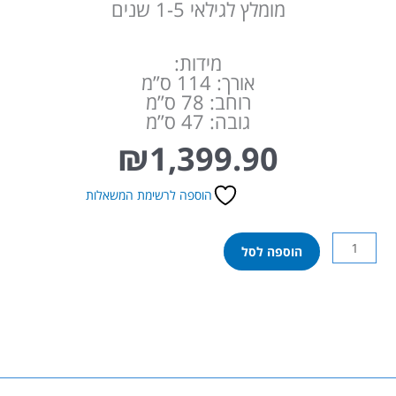
מומלץ לגילאי 1-5 שנים
מידות:
אורך: 114 ס”מ
רוחב: 78 ס”מ
גובה: 47 ס”מ
₪
1,399.90
הוספה לרשימת המשאלות
כמות
הוספה לסל
של
רכב
ספורט
מרצדס
בנץ
AMG
ממונע