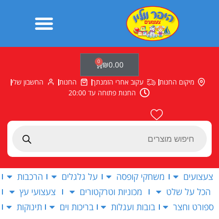
ילוג
תוכן
0
עגלת
₪
0.00
קניות
מיקום החנות
עקוב אחרי הזמנתך
החנות
החשבון שלי
החנות פתוחה עד 20:00
Products
search
צעצועים
משחקי קופסה
על גלגלים
הרכבות
הכל על שלט
מכוניות וטרקטורים
צעצועי עץ
ספורט וחצר
בובות ועגלות
בריכות וים
תינוקות