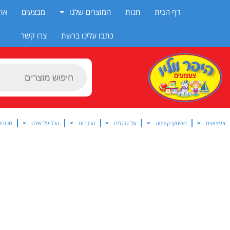
ילוג
דף הבית
חנות
המוצרים שלנו
מבצעים
אוד
תוכן
כתבו עלינו ברשת
צרו קשר
Products
search
צעצועים
משחקי קופסה
על גלגלים
הרכבות
הכל על שלט
מכוניו