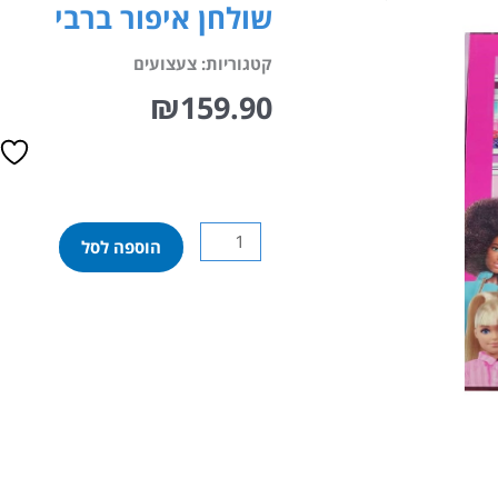
שולחן איפור ברבי
קטגוריות:
צעצועים
₪
159.90
כמות
הוספה לסל
של
שולחן
איפור
ברבי