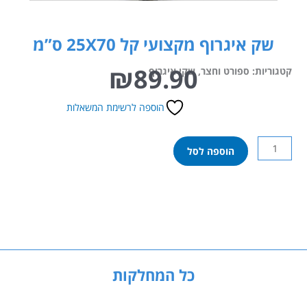
שק איגרוף מקצועי קל 25X70 ס”מ
₪
89.90
קטגוריות:
ספורט וחצר
,
שקי איגרוף
הוספה לרשימת המשאלות
כמות
הוספה לסל
של
שק
איגרוף
מקצועי
קל
25X70
ס"מ
כל המחלקות