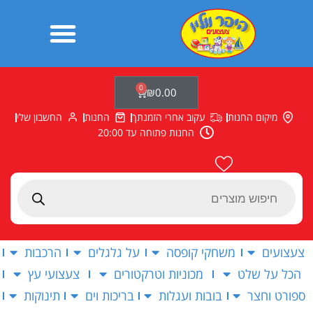
ילוג
תוכן
0
עגלת
₪
0.00
קניות
מיקום החנות
עקוב אחרי הזמנתך
החנות
החשבון שלי
החנות פתוחה עד 20:00
Products
search
צעצועים
משחקי קופסה
על גלגלים
הרכבות
הכל על שלט
מכוניות וטרקטורים
צעצועי עץ
ספורט וחצר
בובות ועגלות
בריכות וים
תינוקות