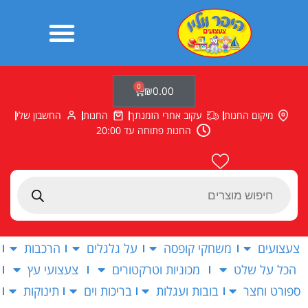
ילוג
תוכן
0
עגלת
₪
0.00
קניות
מיקום החנות
עקוב אחרי הזמנתך
החנות
החשבון שלי
החנות פתוחה עד 20:00
Products
search
צעצועים
משחקי קופסה
על גלגלים
הרכבות
הכל על שלט
מכוניות וטרקטורים
צעצועי עץ
ספורט וחצר
בובות ועגלות
בריכות וים
תינוקות