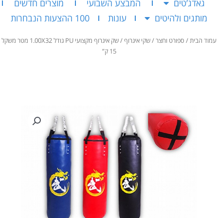
גאדג’טים
המבצע השבועי
מוצרים חדשים
מותגים ולהיטים
עונות
100 ההצעות הנבחרות
עמוד הבית
/
ספורט וחצר
/
שקי איגרוף
/ שק איגרוף מקצועי PU גודל 1.00X32 מטר משקל
15 ק”