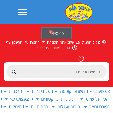
ילוג
תוכן
0
עגלת
₪
0.00
קניות
מיקום החנות
עקוב אחרי הזמנתך
החנות
החשבון שלי
החנות פתוחה עד 20:00
Products
search
צעצועים
משחקי קופסה
על גלגלים
הרכבות
הכל על שלט
מכוניות וטרקטורים
צעצועי עץ
ספורט וחצר
בובות ועגלות
בריכות וים
תינוקות