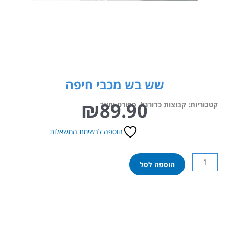
שש בש מכבי חיפה
₪
89.90
קטגוריות:
קבוצות כדורגל
,
ספורט וחצר
הוספה לרשימת המשאלות
כמות
הוספה לסל
של
שש
בש
מכבי
חיפה