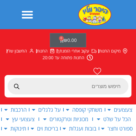
ילוג
תוכן
0
עגלת
₪
0.00
קניות
מיקום החנות
עקוב אחרי הזמנתך
החנות
החשבון שלי
החנות פתוחה עד 20:00
Products
search
צעצועים
משחקי קופסה
על גלגלים
הרכבות
הכל על שלט
מכוניות וטרקטורים
צעצועי עץ
ספורט וחצר
בובות ועגלות
בריכות וים
תינוקות