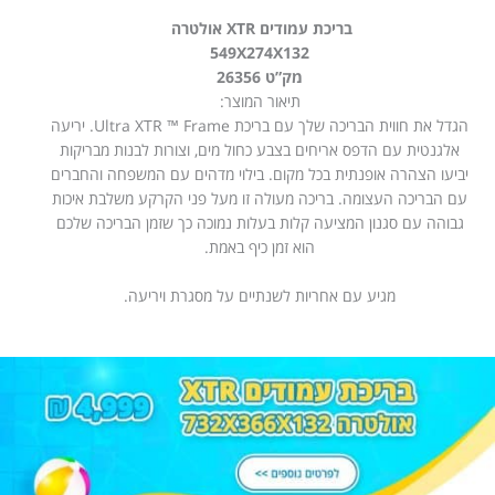
בריכת עמודים XTR אולטרה
549X274X132
מק”ט 26356
תיאור המוצר:
הגדל את חווית הבריכה שלך עם בריכת Ultra XTR ™ Frame. יריעה
אלגנטית עם הדפס אריחים בצבע כחול מים, וצורות לבנות מבריקות
יביעו הצהרה אופנתית בכל מקום. בילוי מדהים עם המשפחה והחברים
עם הבריכה העצומה. בריכה מעולה זו מעל פני הקרקע משלבת איכות
גבוהה עם סגנון המציעה קלות בעלות נמוכה כך שזמן הבריכה שלכם
הוא זמן כיף באמת.
מגיע עם אחריות לשנתיים על מסגרת ויריעה.