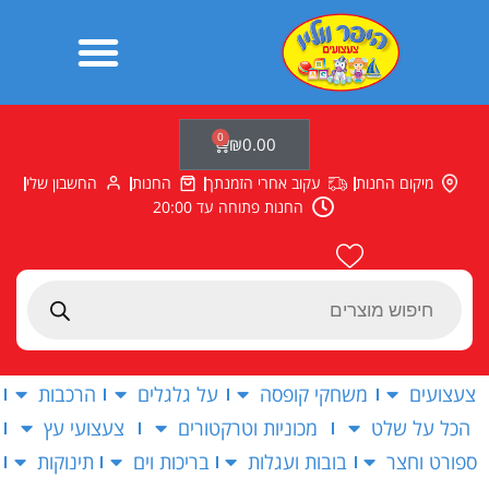
ילוג
תוכן
0
עגלת
₪
0.00
קניות
מיקום החנות
עקוב אחרי הזמנתך
החנות
החשבון שלי
החנות פתוחה עד 20:00
Products
search
צעצועים
משחקי קופסה
על גלגלים
הרכבות
הכל על שלט
מכוניות וטרקטורים
צעצועי עץ
ספורט וחצר
בובות ועגלות
בריכות וים
תינוקות