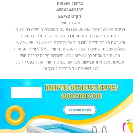
בריכת PRISM
488X244X107
מק”ט 26792
תיאור המוצר
בריכות האולטרה של INTEX 26792 עם המסגרת היחידה במינה, הן
קלות יותר להרכבה היות והמבנה המיוחד של החלקים מתאים
ומאובטח בצורה חלקה. מבנה יריעת הבריכה ™SUPR TOUGH עשוי
משלוש שכבות: שתיים חיצוניות העשויות מחומר VINYL ואילו הפנימית
מרשת פוליאסטר כך ששילוב שלוש השכבות מקנה למבנה חוזק
ועמידות מצד אחד וגמישות מצד שני.כמו כן החומר עמיד בפני קרינת
UV, לשמירה על הבריכה לאורך זמן.