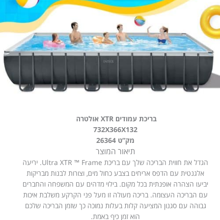
בריכת עמודים XTR אולטרה
732X366X132
מק”ט 26364
תיאור המוצר
הגדל את חווית הבריכה שלך עם בריכת Ultra XTR ™ Frame. יריעה
אלגנטית עם הדפס אריחים בצבע כחול מים, וצורות לבנות מבריקות
יביעו הצהרה אופנתית בכל מקום. בילוי מדהים עם המשפחה והחברים
עם הבריכה העצומה. בריכה מעולה זו מעל פני הקרקע משלבת איכות
גבוהה עם סגנון המציעה קלות בעלות נמוכה כך שזמן הבריכה שלכם
הוא זמן כיף באמת.