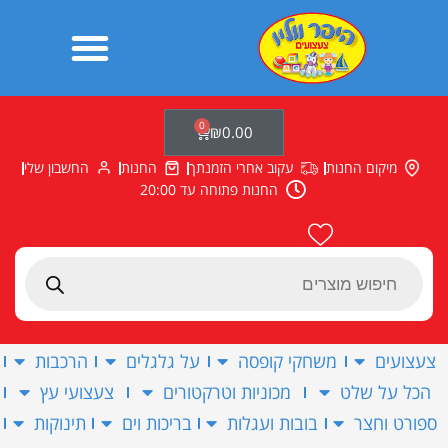
ילוג
תוכן
0
עגלת
₪
0.00
קניות
מיקום החנות
עקוב אחרי הזמנתך
החנות
החשבון שלי
החנות פתוחה עד 20:00
Products
search
צעצועים
משחקי קופסה
על גלגלים
הרכבות
הכל על שלט
מכוניות וטרקטורים
צעצועי עץ
ספורט וחצר
בובות ועגלות
בריכות וים
תינוקות