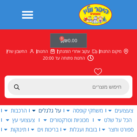
ילוג
תוכן
0
עגלת
₪
0.00
קניות
מיקום החנות
עקוב אחרי הזמנתך
החנות
החשבון שלי
החנות פתוחה עד 20:00
Products
search
צעצועים
משחקי קופסה
על גלגלים
הרכבות
הכל על שלט
מכוניות וטרקטורים
צעצועי עץ
ספורט וחצר
בובות ועגלות
בריכות וים
תינוקות