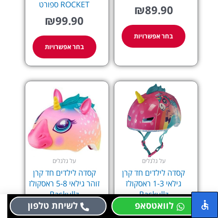
המוצר
המוצר
ROCKET ספורט
₪
89.90
₪
99.90
בחר אפשרויות
בחר אפשרויות
על גלגלים
על גלגלים
קסדה לילדים חד קרן
קסדה לילדים חד קרן
גילאי 1-3 ראסקולז
זוהר גילאי 5-8 ראסקולז
Raskullz
Raskullz
לוואטסאפ
לשיחת טלפון
₪
159.90
₪
159.90