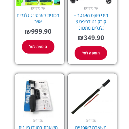
על גלגלים
על גלגלים
מיני פוקס האנטר –
מכונית קארטינג גלגלים
קורקינט דריפט 3
אויר
גלגלים מתכוונן
₪
999.90
₪
349.90
הוספה לסל
הוספה לסל
אביזרים
אביזרים
משאבה לאופניים
משאבת בטו דו כיוונית