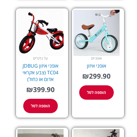
אופניים
על גלגלים
אופני איזון
אופני איזון JDBUG
TC04 (צבע אקראי
₪
299.90
אדום או כחול)
₪
399.90
הוספה לסל
הוספה לסל