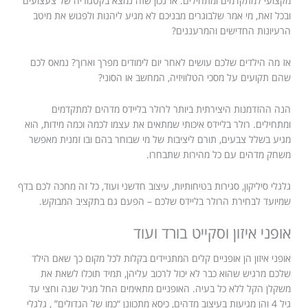
מקצועי למתקדמים ומתחילים. אז נכון שזה נמצא בקטגוריה של צעצועים
ובכל זאת, מי אמר שלבוגרים מבניכם לא מגיע ליהנות ולפגוש את מיטב
הרעיונות החדישים והמרעננים?
אז מה הילדים שלכם עושים לאחר יום לימודים מפרך וארוך? נמאס לכם
שהם תקועים על מסכי הטלוויזיה, המחשב או הסוני?
הנה ההזדמנות היצירתית ביותר לרולר בליידס מדהים למתקדמים
ומתחילים. רולר בליידס איכותי שמתאים את עצמו לכמה וכמה מידות, הוא
מגיע בשלל צבעים, תורם ליציבות של מי שבוחר בהם ובו זמנית מאפשר
משחק מדהים עם כל מהירות שתבחרו.
גלגלי סיליקון, סגירות בטיחותיות, עיצוב חדשני ועוד, כל זה מחכה לכם בדף
שמיועד לבחירת הרולר בליידס שלכם – הפעם גם בתקציב המבוקש.
אופני איזון וסקייט בורד ועוד
אופני איזון הן אופניים קלים המתניידים בקלות לכל מקום כך שאם הילד
שלכם מרגיש שהוא כבר לא יכול לרכוב עליהן, תמיד תוכלו לשאת את
משקלן הקל ללא כל בעיה. האופניים מתאימים החל מגיל שנה וחצי עד
גיל 4 והן מגיעות בעיצוב מדהים, כיסא מתכוונן “כמו של הגדולים” , גלגלי