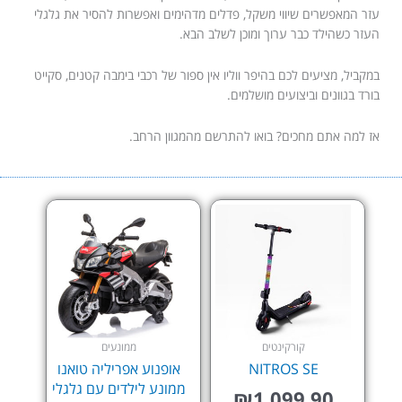
עזר המאפשרים שיווי משקל, פדלים מדהימים ואפשרות להסיר את גלגלי
העזר כשהילד כבר ערוך ומוכן לשלב הבא.
במקביל, מציעים לכם בהיפר ווליו אין ספור של רכבי בימבה קטנים, סקייט
בורד בגוונים וביצועים מושלמים.
אז למה אתם מחכים? בואו להתרשם מהמגוון הרחב.
למוצר
זה
יש
מספר
סוגים.
ניתן
לבחור
את
קורקינטים
ממונעים
האפשרויות
NITROS SE
אופנוע אפריליה טואנו
בעמוד
ממונע לילדים עם גלגלי
₪
1,099.90