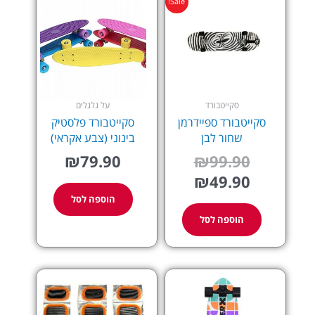
Sale!
הנוכחי
המקורי
היה:
הוא:
₪99.90.
₪49.90.
סקייטבורד
על גלגלים
סקייטבורד ספיידרמן
סקייטבורד פלסטיק
שחור לבן
בינוני (צבע אקראי)
₪
79.90
₪
99.90
₪
49.90
הוספה לסל
הוספה לסל