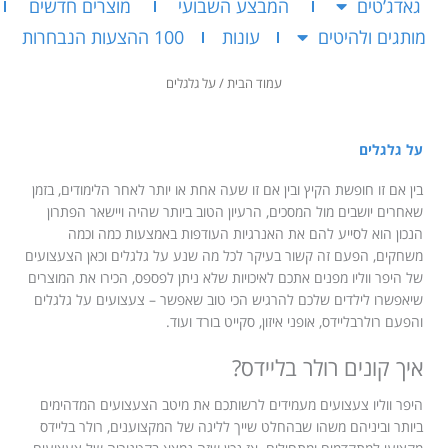
גאדג’טים
המבצע השבועי
מוצרים חדשים
מותגים ולהיטים
עונות
100 ההצעות הנבחרות
עמוד הבית
/ על גלגלים
על גלגלים
בין אם זו חופשת הקיץ ובין אם זו שעה אחת או יותר לאחר הלימודים, בזמן
שאחרים יושבים מול המסכים, הרעיון הטוב ביותר שהיה ויישאר הפתרון
הנכון הוא לסייע להם את האנרגיות העודפות באמצעות כמה וכמה
משחקים, הפעם זה קשור בעיקר לכל מה שנע על גלגלים וכאן הצעצועים
של היפר ווליו מפנים אתכם לאיכויות שלא ניתן לפספס, הכירו את המוצרים
שיאפשרו לילדים שלכם להרגיש הכי טוב שאפשר – צעצועים על גלגלים
והפעם רולרבליידס, אופני איזון, סקייט בורד ועוד.
איך קונים רולר בליידס?
היפר ווליו צעצועים מעמידים לרשותכם את מיטב הצעצועים המדהימים
ביותר וביניהם משהו שבהחלט שייך לליגה של המקצוענים, רולר בליידס