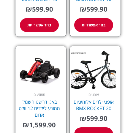
המוצר
המוצר
₪
599.90
₪
599.90
בחר אפשרויות
בחר אפשרויות
למוצר
זה
יש
מספר
סוגים.
ניתן
לבחור
את
אופניים
ממונעים
האפשרויות
אופני ילדים אלומיניום
באגי דריפט חשמלי
בעמוד
BMX ROCKET 20
ממונע לילדים 12 וולט
המוצר
אדום
₪
599.90
₪
1,599.90