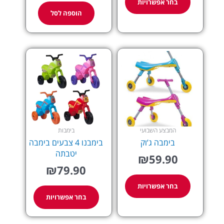
בחר אפשרויות
הוספה לסל
למוצר
למוצר
זה
זה
יש
יש
מספר
מספר
סוגים.
סוגים.
ניתן
ניתן
לבחור
לבחור
את
את
המבצע השבועי
בימבות
האפשרויות
האפשרויות
בימבה ג’וק
בימבנו 4 צבעים בימבה
בעמוד
בעמוד
יטבתה
₪
59.90
המוצר
המוצר
₪
79.90
בחר אפשרויות
בחר אפשרויות