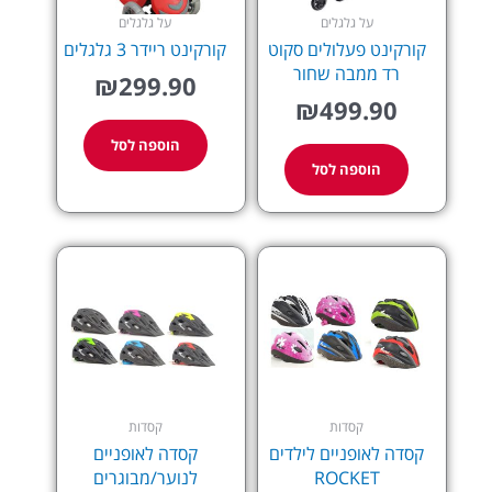
על גלגלים
על גלגלים
קורקינט פעלולים סקוט
קורקינט ריידר 3 גלגלים
רד ממבה שחור
₪
299.90
₪
499.90
הוספה לסל
הוספה לסל
למוצר
למוצר
זה
זה
יש
יש
מספר
מספר
סוגים.
סוגים.
ניתן
ניתן
לבחור
לבחור
את
את
קסדות
קסדות
האפשרויות
האפשרויות
קסדה לאופניים לילדים
קסדה לאופניים
בעמוד
בעמוד
ROCKET
לנוער/מבוגרים