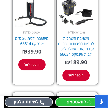
אינטקס INTEX
אינטקס INTEX
משאבה חשמלית
משאבה ידנית 36 ס”מ
לניפוח בריכות ומוצרי ים
אינטקס 68614
עם מתאם משולב לרכב
₪
39.90
ולבית אינטקס 66634
₪
189.90
הוספה לסל
הוספה לסל
לוואטסאפ
לשיחת טלפון