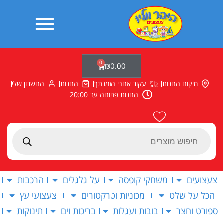
ילוג
תוכן
0
עגלת
₪
0.00
קניות
מיקום החנות
עקוב אחרי הזמנתך
החנות
החשבון שלי
החנות פתוחה עד 20:00
Products
search
צעצועים
משחקי קופסה
על גלגלים
הרכבות
הכל על שלט
מכוניות וטרקטורים
צעצועי עץ
ספורט וחצר
בובות ועגלות
בריכות וים
תינוקות