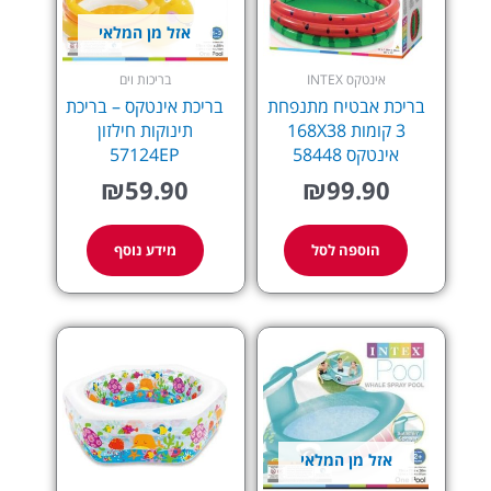
אזל מן המלאי
אינטקס INTEX
בריכות וים
בריכת אבטיח מתנפחת
בריכת אינטקס – בריכת
3 קומות 168X38
תינוקות חילזון
אינטקס 58448
57124EP
₪
59.90
₪
99.90
הוספה לסל
מידע נוסף
אזל מן המלאי