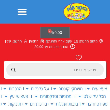
ילוג
תוכן
0
עגלת
₪
0.00
קניות
מיקום החנות
עקוב אחרי הזמנתך
החנות
החשבון שלי
החנות פתוחה עד 20:00
Products
search
צעצועים
משחקי קופסה
על גלגלים
הרכבות
הכל על שלט
מכוניות וטרקטורים
צעצועי עץ
ספורט וחצר
בובות ועגלות
בריכות וים
תינוקות