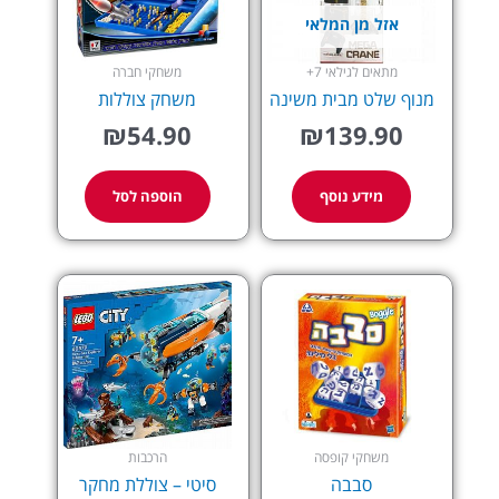
אזל מן המלאי
מתאים לגילאי 7+
משחקי חברה
מנוף שלט מבית משינה
משחק צוללות
₪
54.90
₪
139.90
מידע נוסף
הוספה לסל
משחקי קופסה
הרכבות
סבבה
סיטי – צוללת מחקר