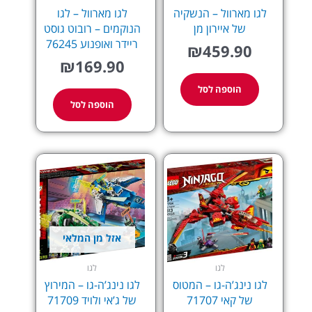
לגו מארוול – הנשקיה
לגו מארוול – לגו
של איירון מן
הנוקמים – רובוט גוסט
ריידר ואופנוע 76245
₪
459.90
₪
169.90
הוספה לסל
הוספה לסל
אזל מן המלאי
לגו
לגו
לגו נינג’ה-גו – המטוס
לגו נינג’ה-גו – המירוץ
של קאי 71707
של ג’אי ולויד 71709