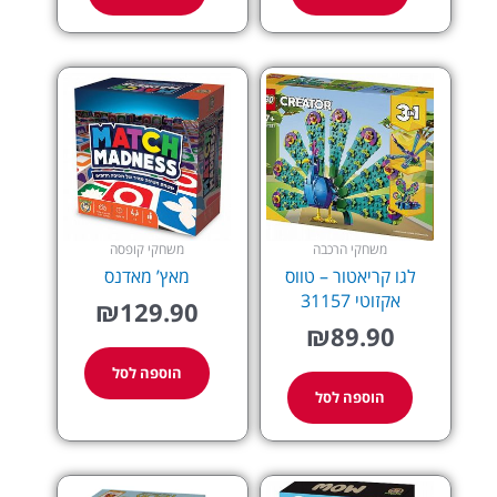
משחקי הרכבה
משחקי קופסה
לגו קריאטור – טווס
מאץ’ מאדנס
אקזוטי 31157
₪
129.90
₪
89.90
הוספה לסל
הוספה לסל