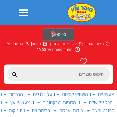
ילוג
תוכן
0
עגלת
₪
0.00
קניות
מיקום החנות
עקוב אחרי הזמנתך
החנות
החשבון שלי
החנות פתוחה עד 20:00
Products
search
צעצועים
משחקי קופסה
על גלגלים
הרכבות
הכל על שלט
מכוניות וטרקטורים
צעצועי עץ
ספורט וחצר
בובות ועגלות
בריכות וים
תינוקות