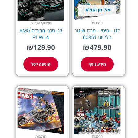
אזל מן המלאי
הרכבות
משחקי הרכבה
לגו – סיטי – מרכז שיגור
לגו טכני מרצדס AMG
חלליות 60351
F1 W14
₪
129.90
₪
479.90
מידע נוסף
הוספה לסל
הרכבות
הרכבות