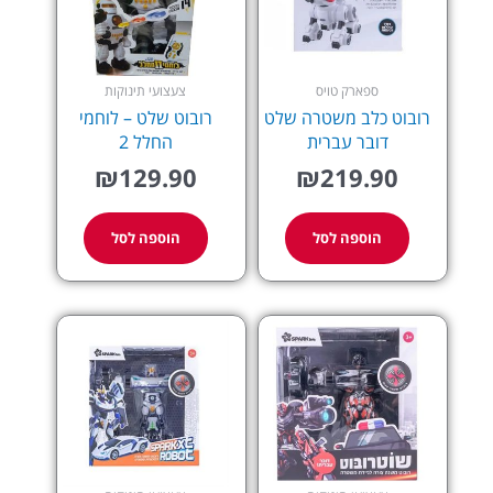
ספארק טויס
צעצועי תינוקות
רובוט כלב משטרה שלט
רובוט שלט – לוחמי
דובר עברית
החלל 2
₪
129.90
₪
219.90
הוספה לסל
הוספה לסל