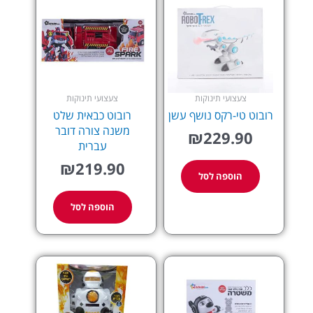
צעצועי תינוקות
צעצועי תינוקות
רובוט טי-רקס נושף עשן
רובוט כבאית שלט
משנה צורה דובר
₪
229.90
עברית
₪
219.90
הוספה לסל
הוספה לסל