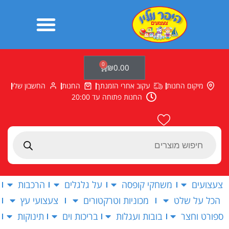
ילוג
תוכן
0
עגלת
₪
0.00
קניות
מיקום החנות
עקוב אחרי הזמנתך
החנות
החשבון שלי
החנות פתוחה עד 20:00
Products
search
צעצועים
משחקי קופסה
על גלגלים
הרכבות
הכל על שלט
מכוניות וטרקטורים
צעצועי עץ
ספורט וחצר
בובות ועגלות
בריכות וים
תינוקות