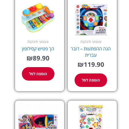
צעצועי תינוקות
צעצועי תינוקות
הגה ההפתעות – דובר
הך פטיש קסילופון
עברית
₪
89.90
₪
119.90
הוספה לסל
הוספה לסל