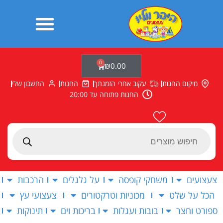
ילוג
תוכן
0
עגלת
₪
0.00
קניות
מיקום החנות
עקוב אחרי הזמנתך
החנות
החשבון שלי
החנות פתוחה עד 20:00
Products
search
צעצועים
משחקי קופסה
על גלגלים
הרכבות
הכל על שלט
מכוניות וטרקטורים
צעצועי עץ
ספורט וחצר
בובות ועגלות
בריכות וים
תינוקות