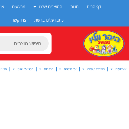
ילוג
דף הבית
חנות
המוצרים שלנו
מבצעים
אוד
תוכן
כתבו עלינו ברשת
צרו קשר
Products
search
צעצועים
משחקי קופסה
על גלגלים
הרכבות
הכל על שלט
מכוניו