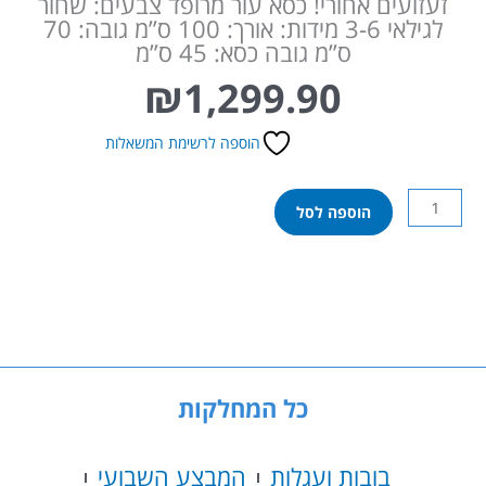
זעזועים אחורי! כסא עור מרופד צבעים: שחור
לגילאי 3-6 מידות: אורך: 100 ס”מ גובה: 70
ס”מ גובה כסא: 45 ס”מ
₪
1,299.90
הוספה לרשימת המשאלות
כמות
הוספה לסל
של
אופנוע
אפריליה
טואנו
ממונע
לילדים
עם
גלגלי
כל המחלקות
גומי
אמיתיים
–
בובות ועגלות
המבצע השבועי
12