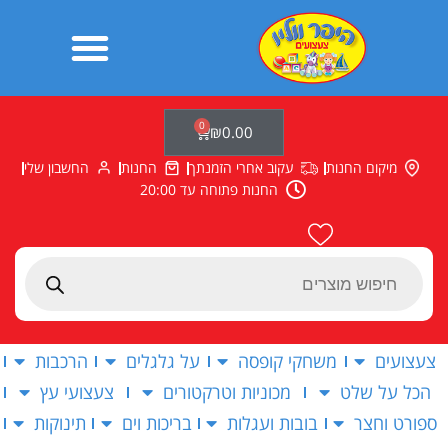
ילוג
תוכן
0
עגלת
₪
0.00
קניות
מיקום החנות
עקוב אחרי הזמנתך
החנות
החשבון שלי
החנות פתוחה עד 20:00
Products
search
צעצועים
משחקי קופסה
על גלגלים
הרכבות
הכל על שלט
מכוניות וטרקטורים
צעצועי עץ
ספורט וחצר
בובות ועגלות
בריכות וים
תינוקות