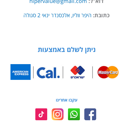
דוא”ל:
hipervalue@gmail.com
כתובת:
היפר ווליו, אלכסנדר ינאי 2 סגולה
ניתן לשלם באמצעות
עקבו אחרינו