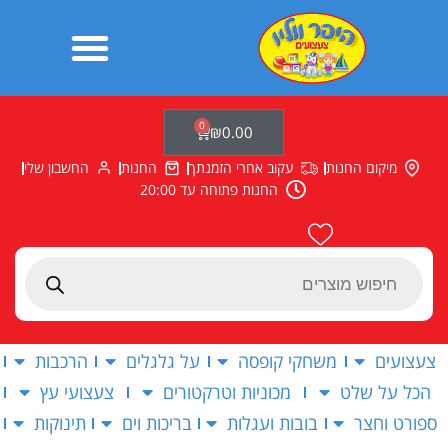
ילוג
תוכן
0
עגלת
₪
0.00
קניות
מיקום החנות
עקוב אחרי הזמנתך
החנות
החשבון שלי
החנות פתוחה עד 20:00
Products
search
צעצועים
משחקי קופסה
על גלגלים
הרכבות
הכל על שלט
מכוניות וטרקטורים
צעצועי עץ
ספורט וחצר
בובות ועגלות
בריכות וים
תינוקות